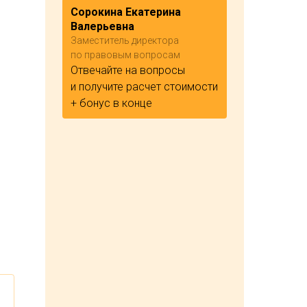
Сорокина Екатерина
Валерьевна
Заместитель директора
по правовым вопросам
Отвечайте на вопросы
и получите расчет стоимости
+ бонус в конце