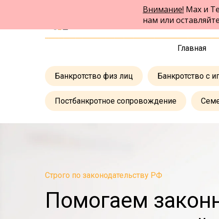
Внимание!
Max и Te
ФПК Альтернатива
нам или оставляйт
Юридическая помощь по всей России
Главная
Банкротство физ лиц
Банкротство с и
Постбанкротное сопровождение
Сем
Строго по законодательству РФ
Помогаем законн