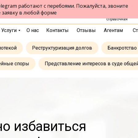
legram работают с перебоями. Пожалуйста, звоните
+7 (383) 388-7
Выбрать город
е заявку в любой форме
единая
справочная
Услуги
О нас
Контакты
Отзывы
Агентам
Ст
потекой
Реструктуризация долгов
Банкротство
ейные споры
Представление интересов в суде обще
о избавиться