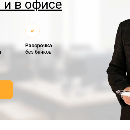
 и в офисе
Рассрочка
л
без банков