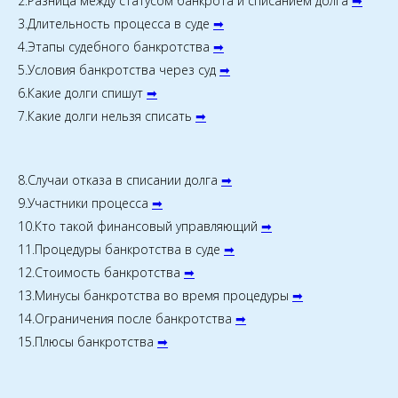
2.Разница между статусом банкрота и списанием долга
➡
3.Длительность процесса в суде
➡
4.Этапы судебного банкротства
➡
5.Условия банкротства через суд
➡
6.Какие долги спишут
➡
7.Какие долги нельзя списать
➡
8.Случаи отказа в списании долга
➡
9.Участники процесса
➡
10.Кто такой финансовый управляющий
➡
11.Процедуры банкротства в суде
➡
12.Стоимость банкротства
➡
13.Минусы банкротства во время процедуры
➡
14.Ограничения после банкротства
➡
15.Плюсы банкротства
➡