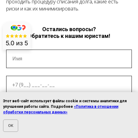
проходить процедуру списания долга, какие есть
риски и как их минимизировать.
Остались вопросы?
Обратитесь к нашим юристам!
5.0
из 5
Имя
+7 (9__) ___-__-__
Этот веб-сайт использует файлы cookie и системы аналитики для
Я даю
согласие на обработку персональных
данных и соглашаюсь с
улучшения работы сайта. Подробнее
«Политика в отношении
пользовательским соглашением
и
политикой
обработки персональных данных»
конфиденциальности
OK
ЗАПИСАТЬСЯ НА КОНСУЛЬТАЦИЮ