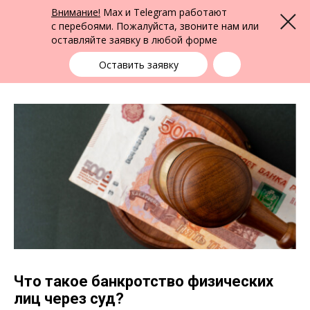
ФПК Альтернатива
Внимание!
Max и Telegram работают
Меню
Юридическая помощь по всей России
с перебоями. Пожалуйста, звоните нам или
оставляйте заявку в любой форме
Выбрать город
+7 (383) 388-72-90
единая справочная
Оставить заявку
Что такое банкротство физических
лиц через суд?