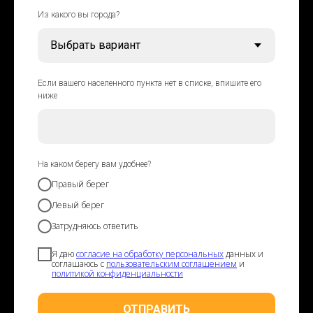
Из какого вы города?
Если вашего населенного пункта нет в списке, впишите его
ниже
На каком берегу вам удобнее?
Правый берег
Левый берег
Затрудняюсь ответить
Я даю
согласие на обработку персональных
данных и
соглашаюсь с
пользовательским соглашением
и
политикой конфиденциальности
ОТПРАВИТЬ