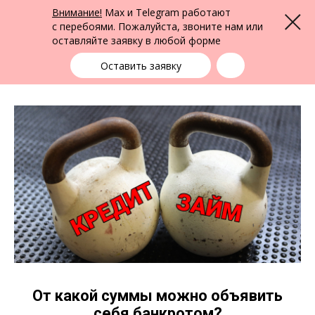
ФПК Альтернатива
Внимание!
Max и Telegram работают
Меню
Юридическая помощь по всей России
с перебоями. Пожалуйста, звоните нам или
оставляйте заявку в любой форме
Выбрать город
+7 (383) 388-72-90
единая справочная
Оставить заявку
От какой суммы можно объявить
себя банкротом?