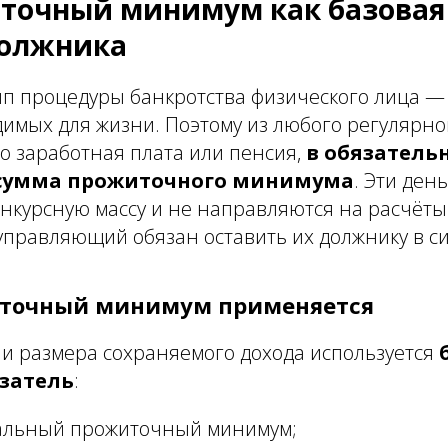
иточный минимум как базова
должника
п процедуры банкротства физического лица —
димых для жизни. Поэтому из любого регулярно
то заработная плата или пенсия,
в обязатель
 сумма прожиточного минимума
. Эти ден
нкурсную массу и не направляются на расчёты
правляющий обязан оставить их должнику в с
иточный минимум применяется
и размера сохраняемого дохода используется
затель
:
альный прожиточный минимум;