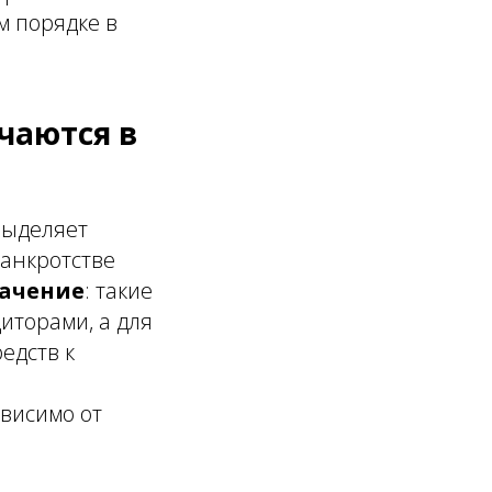
 порядке в
чаются в
выделяет
анкротстве
начение
: такие
иторами, а для
едств к
ависимо от