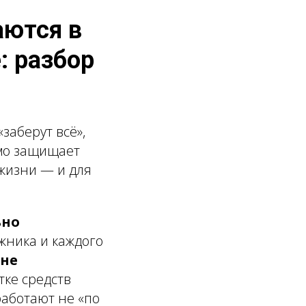
аются в
: разбор
заберут всё»,
ямо защищает
жизни — и для
ьно
жника и каждого
 не
тке средств
работают не «по