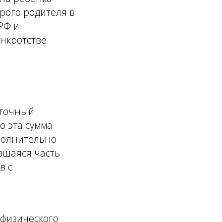
орого родителя в
РФ и
нкротстве
иточный
о эта сумма
полнительно
вшаяся часть
в с
 физического