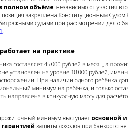
в полном объёме
, независимо от участия вт
а позиция закреплена Конституционным Судом 
битражными судами при рассмотрении дел о ба
1
.
 работает на практике
ника составляет 45 000 рублей в месяц, а прож
не установлен на уровне 18 000 рублей, именн
 распоряжении. При наличии одного ребёнка до
иональный минимум на ребёнка, и только оста
ть направлена в конкурсную массу для расчёто
 прожиточный минимум выступает
основной и
 гарантией
защиты доходов при банкротстве