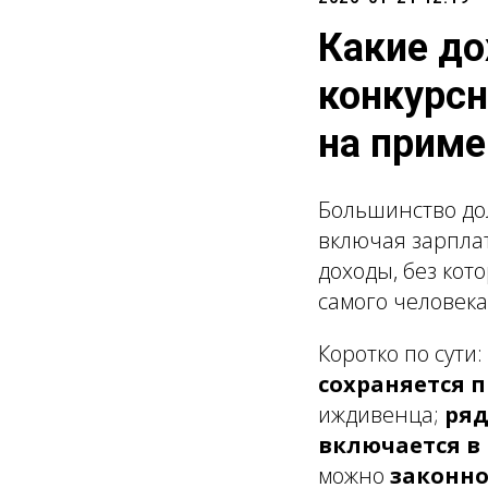
Какие д
конкурсн
на приме
Большинство дол
включая зарплат
доходы, без кот
самого человека,
Коротко по сути
сохраняется
иждивенца;
ряд
включается в
можно
законно