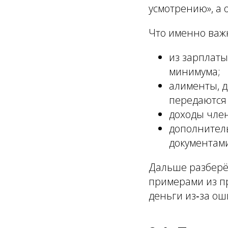
усмотрению», а 
Что именно важн
из зарплаты
минимума;
алименты, д
передаются
доходы член
дополнитель
документам
Дальше разберё
примерами из пр
деньги из‑за ош