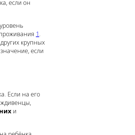
а, если он
 уровень
а проживания
1
.
 других крупных
значение, если
а. Если на его
иждивенцы,
 них
и
 на ребёнка