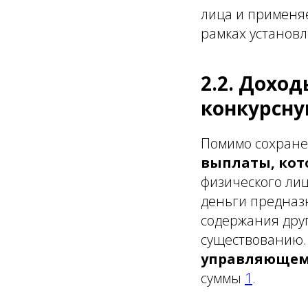
лица и применя
рамках установ
2.2. Дохо
конкурсну
Помимо сохране
выплаты, кот
физического ли
деньги предназн
содержания друг
существованию.
управляюще
суммы
1
.