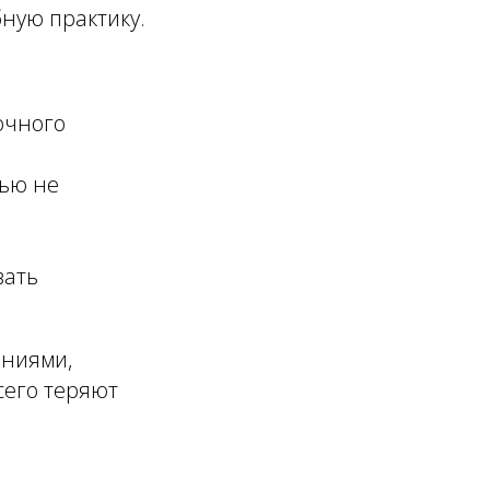
ную практику.
очного
вью не
вать
ениями,
сего теряют