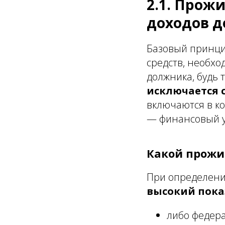
2.1. Прож
доходов 
Базовый принци
средств, необхо
должника, будь 
исключается
включаются в ко
— финансовый у
Какой прож
При определени
высокий пока
либо федер