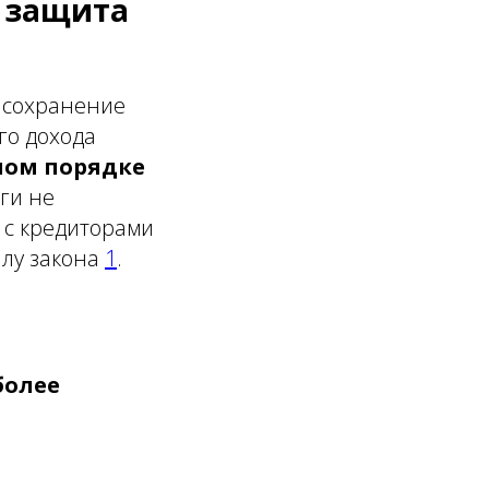
я защита
 сохранение
го дохода
ном порядке
ьги не
 с кредиторами
илу закона
1
.
более