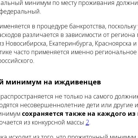
нальный минимум по месту проживания должник
федеральный.
именяется в процедуре банкротства, поскольку
асходов различается в зависимости от регион
з Новосибирска, Екатеринбурга, Красноярска и
ктике часто применяется именно региональное 
оссийского.
й минимум на иждивенцев
распространяется не только на самого должник
одятся несовершеннолетние дети или другие 
инимум
сохраняется также на каждого из
ючается из конкурсной массы
2
.
ка исходит из того, что прожиточный минимум