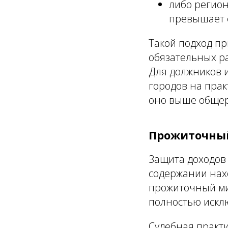
либо регио
превышает 
Такой подход пр
обязательных р
Для должников и
городов на пра
оно выше общер
Прожиточны
Защита доходов 
содержании нах
прожиточный м
полностью искл
Судебная практи