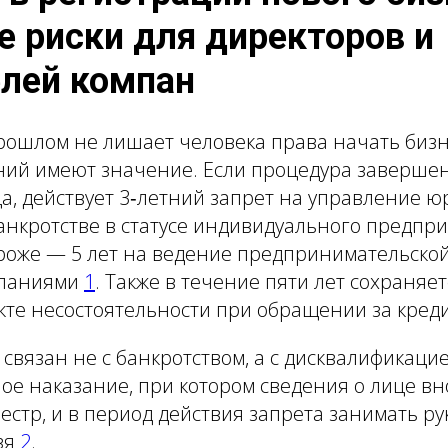
 риски для директоров и
лей компан
прошлом не лишает человека права начать биз
ий имеют значение. Если процедура завершена
а, действует 3‑летний запрет на управление 
банкротстве в статусе индивидуального предпр
роже — 5 лет на ведение предпринимательской
мпаниями
1
. Также в течение пяти лет сохраняе
акте несостоятельности при обращении за кре
связан не с банкротством, а с дисквалификацие
е наказание, при котором сведения о лице вн
стр, и в период действия запрета занимать р
зя
2
.