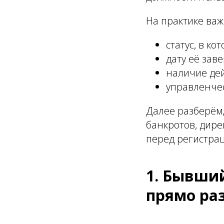
На практике важ
статус, в к
дату её зав
наличие де
управленче
Далее разберём
банкротов, дире
перед регистрац
1. Бывший
прямо ра