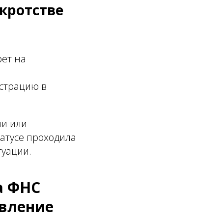
кротстве
рет на
истрацию в
ии или
татусе проходила
туации.
а ФНС
авление