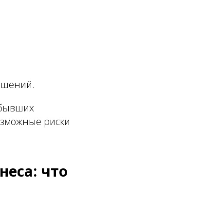
ешений.
 бывших
возможные риски
неса: что