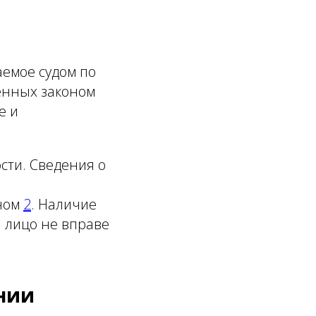
емое судом по
енных законом
е и
сти. Сведения о
аном
2
. Наличие
и лицо не вправе
ании