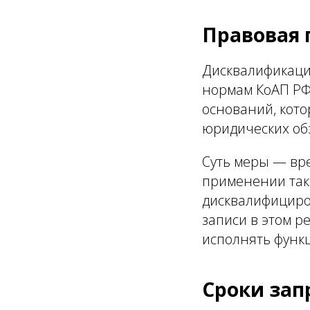
Правовая
Дисквалификаци
нормам КоАП Р
оснований, кото
юридических об
Суть меры — вр
применении так
дисквалифициро
записи в этом р
исполнять функц
Сроки зап