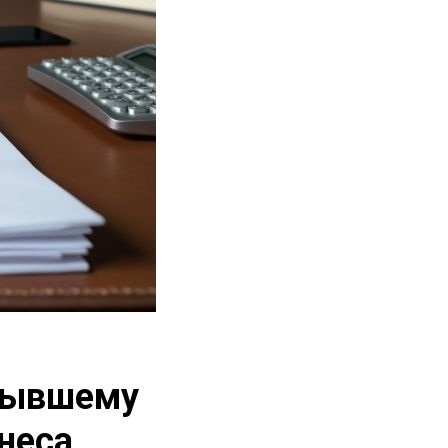
 бывшему
неса.