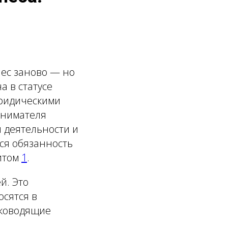
нес заново — но
 в статусе
юридическими
инимателя
 деятельности и
тся обязанность
дитом
1
.
й. Это
осятся в
уководящие