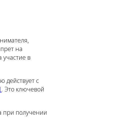
инимателя,
апрет на
 участие в
ю действует с
1
. Это ключевой
ва при получении