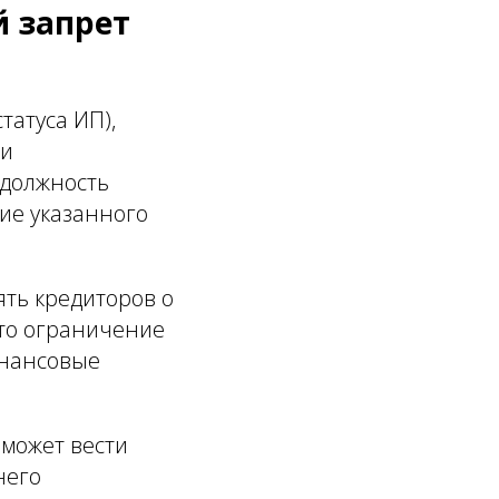
й запрет
татуса ИП),
ии
 должность
ие указанного
ять кредиторов о
Это ограничение
инансовые
 может вести
него