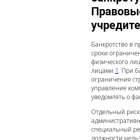
Правовые
учредите
Банкротство в 
сроки ограничен
физического лиц
лицами
1
. При 
ограничения ст
управление ко
уведомлять о ф
Отдельный риск 
административно
специальный рее
должности нель