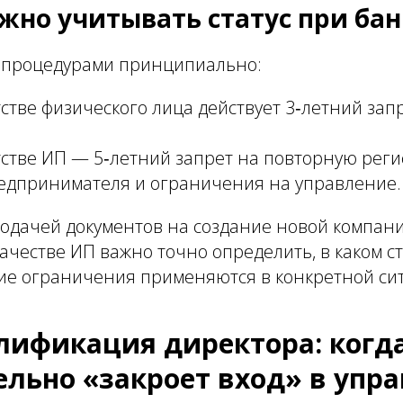
жно учитывать статус при бан
 процедурами принципиально:
стве физического лица действует 3‑летний зап
;
стве ИП — 5‑летний запрет на повторную рег
редпринимателя и ограничения на управление.
подачей документов на создание новой компан
ачестве ИП важно точно определить, в каком с
кие ограничения применяются в конкретной си
алификация директора: когд
ельно «закроет вход» в упр