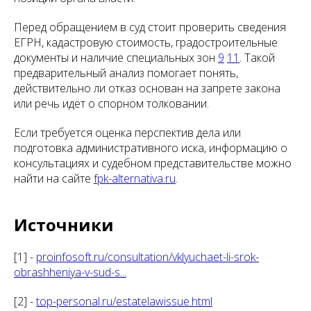
Перед обращением в суд стоит проверить сведения
ЕГРН, кадастровую стоимость, градостроительные
документы и наличие специальных зон
9
11
. Такой
предварительный анализ помогает понять,
действительно ли отказ основан на запрете закона
или речь идёт о спорном толковании.
Если требуется оценка перспектив дела или
подготовка административного иска, информацию о
консультациях и судебном представительстве можно
найти на сайте
fpk-alternativa.ru
.
Источники
[1] -
proinfosoft.ru/consultation/vklyuchaet-li-srok-
obrashheniya-v-sud-s...
[2] -
top-personal.ru/estatelawissue.html