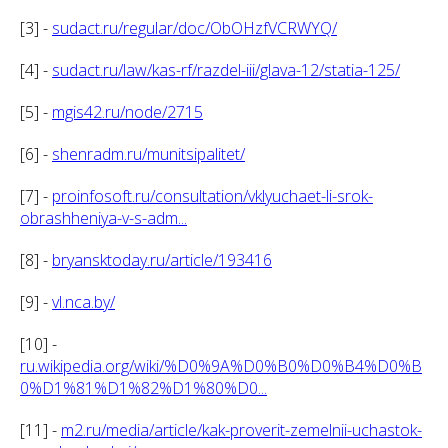
[3] -
sudact.ru/regular/doc/ObOHzfVCRWYQ/
[4] -
sudact.ru/law/kas-rf/razdel-iii/glava-12/statia-125/
[5] -
mgis42.ru/node/2715
[6] -
shenradm.ru/munitsipalitet/
[7] -
proinfosoft.ru/consultation/vklyuchaet-li-srok-
obrashheniya-v-s-adm...
[8] -
bryansktoday.ru/article/193416
[9] -
vl.nca.by/
[10] -
ru.wikipedia.org/wiki/%D0%9A%D0%B0%D0%B4%D0%B
0%D1%81%D1%82%D1%80%D0...
[11] -
m2.ru/media/article/kak-proverit-zemelnii-uchastok-