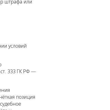
ер штрафа или
нии условий
о
ст. 333 ГК РФ —
ения
чёткая позиция
 судебное