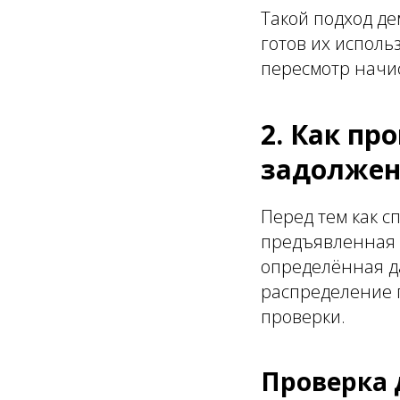
Такой подход д
готов их исполь
пересмотр начис
2. Как пр
задолжен
Перед тем как с
предъявленная 
определённая д
распределение 
проверки.
Проверка 