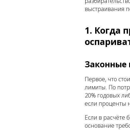
разбирательство
выстраивания п
1. Когда
оспариват
Законные 
Первое, что ст
лимиты. По потр
20% годовых либ
если проценты 
Если в расчёте
основание требо