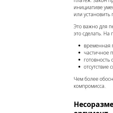
платёж. Закон п
инициативе умен
или установить 
Это важно для п
это сделать. На
временная п
частичное 
готовность 
отсутствие 
Чем более обос
компромисса.
Несоразмер