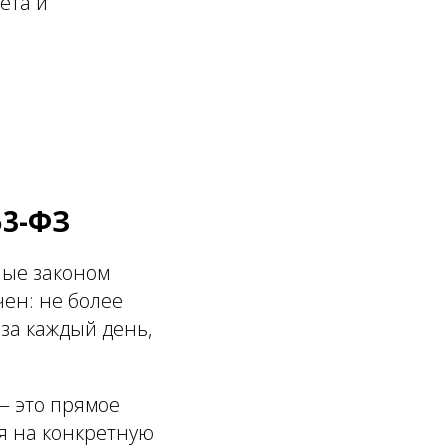
ёта и
53-ФЗ
ные законом
ен: не более
за каждый день,
— это прямое
я на конкретную