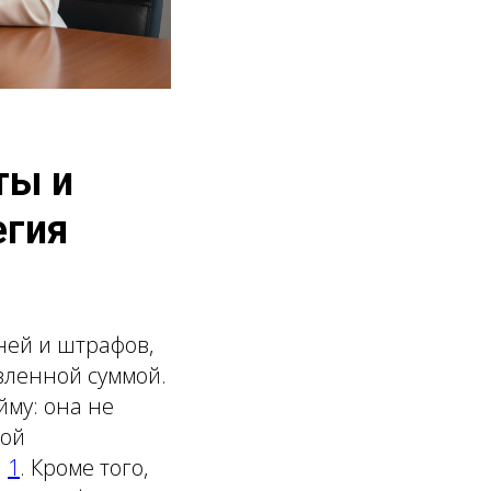
ты и
егия
еней и штрафов,
явленной суммой.
йму: она не
ной
я
1
. Кроме того,