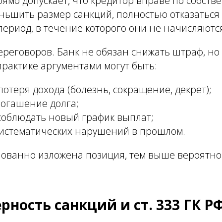
рямо допускает, что кредитор вправе по собств
ьшить размер санкций, полностью отказаться 
период, в течение которого они не начисляют
ереговоров. Банк не обязан снижать штраф, но
 практике аргументами могут быть:
отеря дохода (болезнь, сокращение, декрет);
погашение долга;
соблюдать новый график выплат;
систематических нарушений в прошлом.
нованно изложена позиция, тем выше вероятно
ность санкций и ст. 333 ГК Р