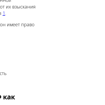
енной
от их взыскания
ся
1
.
 он имеет право
сть
Ф как