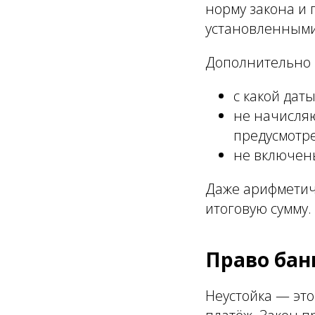
норму закона и 
установленными
Дополнительно 
с какой дат
не начисляю
предусмотр
не включен
Даже арифметич
итоговую сумму.
Право бан
Неустойка — эт