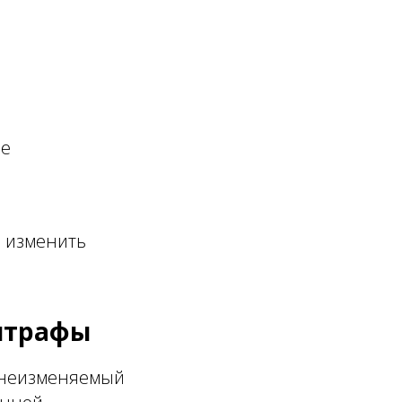
не
о изменить
штрафы
и неизменяемый