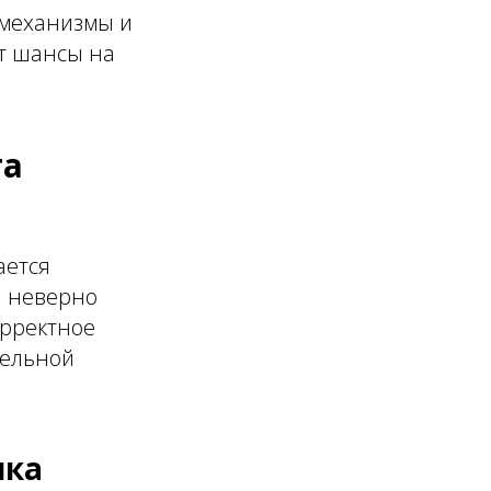
 механизмы и
ет шансы на
та
ается
: неверно
орректное
тельной
нка