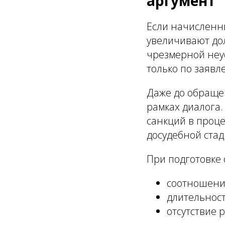
аргумент
Если начисленн
увеличивают дол
чрезмерной неус
только по заяв
Даже до обращен
рамках диалога.
санкций в проце
досудебной стад
При подготовке 
соотношени
длительност
отсутствие 