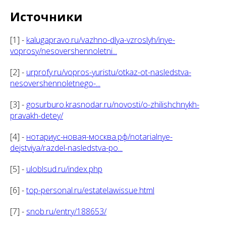
Источники
[1] -
kalugapravo.ru/vazhno-dlya-vzroslyh/inye-
voprosy/nesovershennoletni...
[2] -
urprofy.ru/vopros-yuristu/otkaz-ot-nasledstva-
nesovershennoletnego-...
[3] -
gosurburo.krasnodar.ru/novosti/o-zhilishchnykh-
pravakh-detey/
[4] -
нотариус-новая-москва.рф/notarialnye-
dejstviya/razdel-nasledstva-po...
[5] -
uloblsud.ru/index.php
[6] -
top-personal.ru/estatelawissue.html
[7] -
snob.ru/entry/188653/