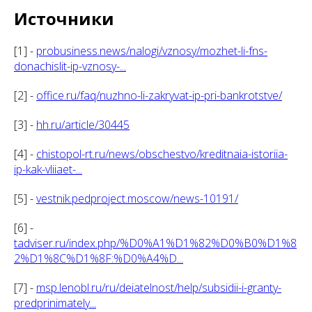
Источники
[1] -
probusiness.news/nalogi/vznosy/mozhet-li-fns-
donachislit-ip-vznosy-...
[2] -
office.ru/faq/nuzhno-li-zakryvat-ip-pri-bankrotstve/
[3] -
hh.ru/article/30445
[4] -
chistopol-rt.ru/news/obschestvo/kreditnaia-istoriia-
ip-kak-vliiaet-...
[5] -
vestnik.pedproject.moscow/news-10191/
[6] -
tadviser.ru/index.php/%D0%A1%D1%82%D0%B0%D1%8
2%D1%8C%D1%8F:%D0%A4%D...
[7] -
msp.lenobl.ru/ru/deiatelnost/help/subsidii-i-granty-
predprinimately...