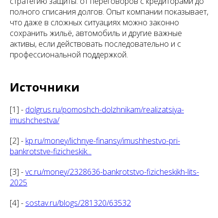
стратегию защиты: от переговоров с кредиторами до
полного списания долгов. Опыт компании показывает,
что даже в сложных ситуациях можно законно
сохранить жильё, автомобиль и другие важные
активы, если действовать последовательно и с
профессиональной поддержкой.
Источники
[1] -
dolgrus.ru/pomoshch-dolzhnikam/realizatsiya-
imushchestva/
[2] -
kp.ru/money/lichnye-finansy/imushhestvo-pri-
bankrotstve-fizicheskik...
[3] -
vc.ru/money/2328636-bankrotstvo-fizicheskikh-lits-
2025
[4] -
sostav.ru/blogs/281320/63532