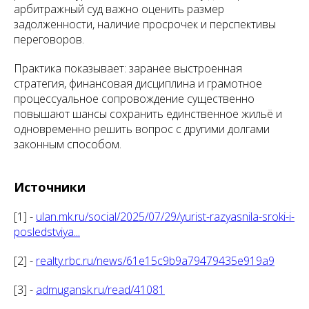
арбитражный суд важно оценить размер
задолженности, наличие просрочек и перспективы
переговоров.
Практика показывает: заранее выстроенная
стратегия, финансовая дисциплина и грамотное
процессуальное сопровождение существенно
повышают шансы сохранить единственное жильё и
одновременно решить вопрос с другими долгами
законным способом.
Источники
[1] -
ulan.mk.ru/social/2025/07/29/yurist-razyasnila-sroki-i-
posledstviya...
[2] -
realty.rbc.ru/news/61e15c9b9a79479435e919a9
[3] -
admugansk.ru/read/41081