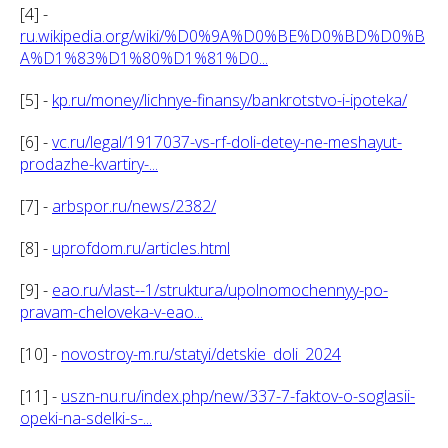
[4] -
ru.wikipedia.org/wiki/%D0%9A%D0%BE%D0%BD%D0%B
A%D1%83%D1%80%D1%81%D0...
[5] -
kp.ru/money/lichnye-finansy/bankrotstvo-i-ipoteka/
[6] -
vc.ru/legal/1917037-vs-rf-doli-detey-ne-meshayut-
prodazhe-kvartiry-...
[7] -
arbspor.ru/news/2382/
[8] -
uprofdom.ru/articles.html
[9] -
eao.ru/vlast--1/struktura/upolnomochennyy-po-
pravam-cheloveka-v-eao...
[10] -
novostroy-m.ru/statyi/detskie_doli_2024
[11] -
uszn-nu.ru/index.php/new/337-7-faktov-o-soglasii-
opeki-na-sdelki-s-...