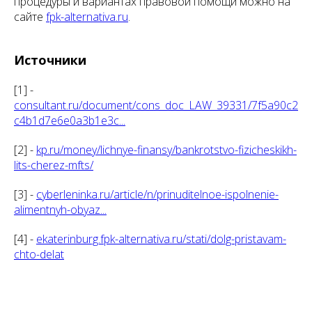
процедуры и вариантах правовой помощи можно на
сайте
fpk-alternativa.ru
.
Источники
[1] -
consultant.ru/document/cons_doc_LAW_39331/7f5a90c2
c4b1d7e6e0a3b1e3c...
[2] -
kp.ru/money/lichnye-finansy/bankrotstvo-fizicheskikh-
lits-cherez-mfts/
[3] -
cyberleninka.ru/article/n/prinuditelnoe-ispolnenie-
alimentnyh-obyaz...
[4] -
ekaterinburg.fpk-alternativa.ru/stati/dolg-pristavam-
chto-delat