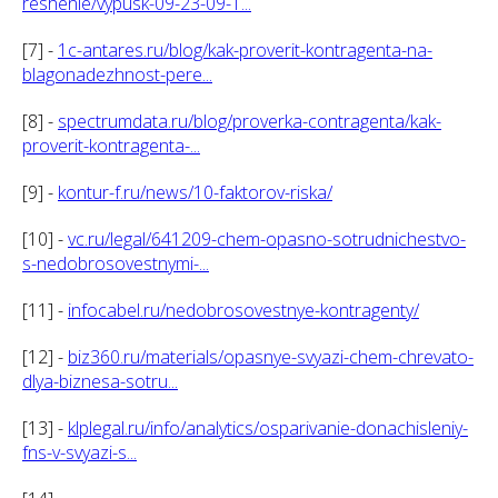
reshenie/vypusk-09-23-09-1...
[7] -
1c-antares.ru/blog/kak-proverit-kontragenta-na-
blagonadezhnost-pere...
[8] -
spectrumdata.ru/blog/proverka-contragenta/kak-
proverit-kontragenta-...
[9] -
kontur-f.ru/news/10-faktorov-riska/
[10] -
vc.ru/legal/641209-chem-opasno-sotrudnichestvo-
s-nedobrosovestnymi-...
[11] -
infocabel.ru/nedobrosovestnye-kontragenty/
[12] -
biz360.ru/materials/opasnye-svyazi-chem-chrevato-
dlya-biznesa-sotru...
[13] -
klplegal.ru/info/analytics/osparivanie-donachisleniy-
fns-v-svyazi-s...