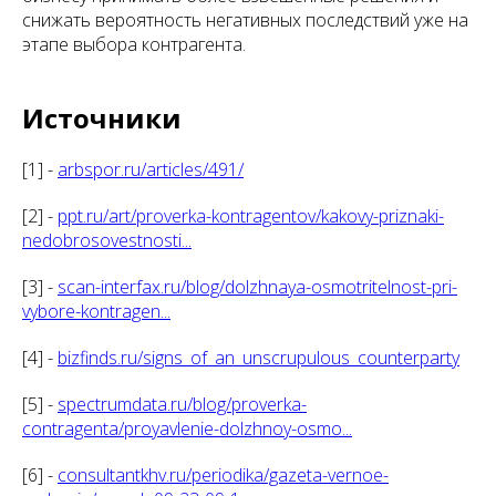
снижать вероятность негативных последствий уже на
этапе выбора контрагента.
Источники
[1] -
arbspor.ru/articles/491/
[2] -
ppt.ru/art/proverka-kontragentov/kakovy-priznaki-
nedobrosovestnosti...
[3] -
scan-interfax.ru/blog/dolzhnaya-osmotritelnost-pri-
vybore-kontragen...
[4] -
bizfinds.ru/signs_of_an_unscrupulous_counterparty
[5] -
spectrumdata.ru/blog/proverka-
contragenta/proyavlenie-dolzhnoy-osmo...
[6] -
consultantkhv.ru/periodika/gazeta-vernoe-