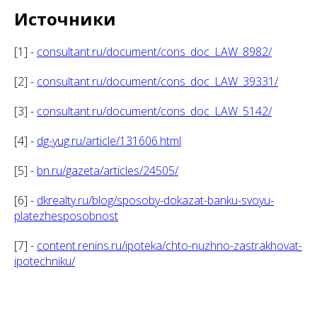
Источники
[1] -
consultant.ru/document/cons_doc_LAW_8982/
[2] -
consultant.ru/document/cons_doc_LAW_39331/
[3] -
consultant.ru/document/cons_doc_LAW_5142/
[4] -
dg-yug.ru/article/131606.html
[5] -
bn.ru/gazeta/articles/24505/
[6] -
dkrealty.ru/blog/sposoby-dokazat-banku-svoyu-
platezhesposobnost
[7] -
content.renins.ru/ipoteka/chto-nuzhno-zastrakhovat-
ipotechniku/