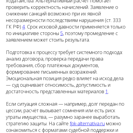
ходатайства. Альтернативный расчёт помогает
проверить корректность начислений. Заявление о
снижении санкций возможно при их явной
несоразмерности последствиям нарушения (ст. 333
ГК РФ)
4
. Срок исковой давности применяется только
по инициативе стороны
5
, поэтому промедление с
заявлением может стоить результата.
Подготовка к процессу требует системного подхода:
анализ договора, проверка передачи права
требования, сбор платёжных документов,
формирование письменных возражений.
Эмоциональная позиция редко влияет на исход дела
— суд оценивает относимость, допустимость и
достаточность представленных материалов
1
.
Если ситуация сложная — например, долг передан по
цессии, расчёт вызывает сомнения или есть риск
утраты имущества, — разумно заранее выработать
стратегию защиты. На сайте
fpk-alternativa.ru
можно
ознакомиться с форматами судебной поддержки и