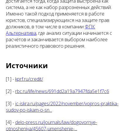
достигается тогда, когда защита выстроена как
система, а не как набор разрозненных действий.
Именно такой подход применяется в работе
юристов, специализирующихся на защите прав
должников, в том числе в компании
ФПК
Альтернатива
, где анализ ситуации начинается с
расчётов и заканчивается выбором наиболее
реалистичного правового решения.
Источники
[1] -
kprf.ru/credit/
[2] -
rbc.ru/life/news/691dd2a19a7947fda5e1f7c6
[3] -
ic-iskra.ru/pages/2022/november/vopros-praktika-
sudov-po-iskam-o-sn...
[4] -
delo-press.ru/journals/law/dogovornye-
otnosheniya/45607-umenshenie-...