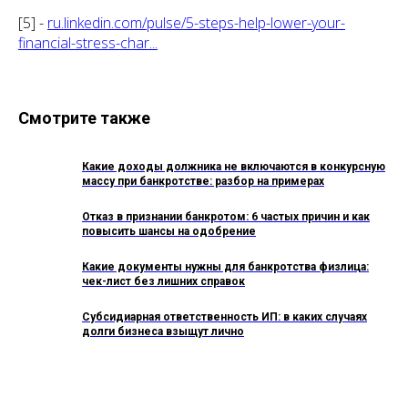
[5] -
ru.linkedin.com/pulse/5-steps-help-lower-your-
financial-stress-char...
Смотрите также
Какие доходы должника не включаются в конкурсную
массу при банкротстве: разбор на примерах
Отказ в признании банкротом: 6 частых причин и как
повысить шансы на одобрение
Какие документы нужны для банкротства физлица:
чек-лист без лишних справок
Субсидиарная ответственность ИП: в каких случаях
долги бизнеса взыщут лично