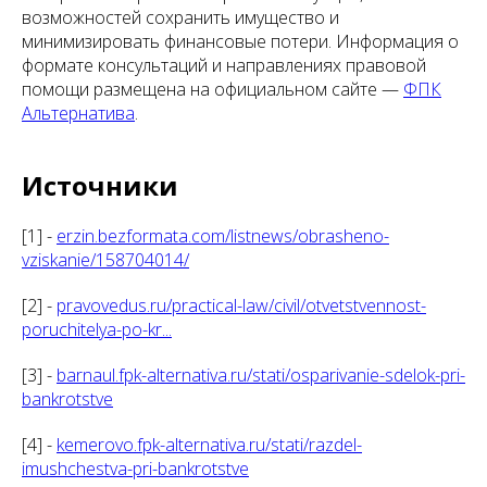
возможностей сохранить имущество и
минимизировать финансовые потери. Информация о
формате консультаций и направлениях правовой
помощи размещена на официальном сайте —
ФПК
Альтернатива
.
Источники
[1] -
erzin.bezformata.com/listnews/obrasheno-
vziskanie/158704014/
[2] -
pravovedus.ru/practical-law/civil/otvetstvennost-
poruchitelya-po-kr...
[3] -
barnaul.fpk-alternativa.ru/stati/osparivanie-sdelok-pri-
bankrotstve
[4] -
kemerovo.fpk-alternativa.ru/stati/razdel-
imushchestva-pri-bankrotstve