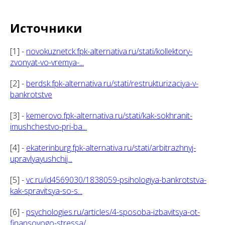
Источники
[1] -
novokuznetck.fpk-alternativa.ru/stati/kollektory-
zvonyat-vo-vremya-...
[2] -
berdsk.fpk-alternativa.ru/stati/restrukturizaciya-v-
bankrotstve
[3] -
kemerovo.fpk-alternativa.ru/stati/kak-sokhranit-
imushchestvo-pri-ba...
[4] -
ekaterinburg.fpk-alternativa.ru/stati/arbitrazhnyj-
upravlyayushchij...
[5] -
vc.ru/id4569030/1838059-psihologiya-bankrotstva-
kak-spravitsya-so-s...
[6] -
psychologies.ru/articles/4-sposoba-izbavitsya-ot-
finansovogo-stressa/