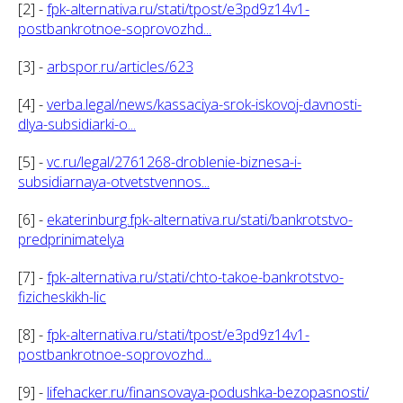
[2] -
fpk-alternativa.ru/stati/tpost/e3pd9z14v1-
postbankrotnoe-soprovozhd...
[3] -
arbspor.ru/articles/623
[4] -
verba.legal/news/kassaciya-srok-iskovoj-davnosti-
dlya-subsidiarki-o...
[5] -
vc.ru/legal/2761268-droblenie-biznesa-i-
subsidiarnaya-otvetstvennos...
[6] -
ekaterinburg.fpk-alternativa.ru/stati/bankrotstvo-
predprinimatelya
[7] -
fpk-alternativa.ru/stati/chto-takoe-bankrotstvo-
fizicheskikh-lic
[8] -
fpk-alternativa.ru/stati/tpost/e3pd9z14v1-
postbankrotnoe-soprovozhd...
[9] -
lifehacker.ru/finansovaya-podushka-bezopasnosti/