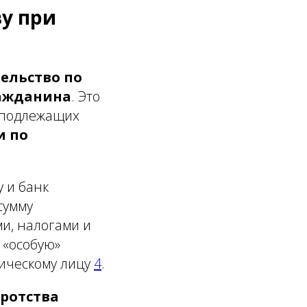
ву при
ельство по
ражданина
. Это
, подлежащих
и по
 и банк
сумму
и, налогами и
 «особую»
зическому лицу
4
.
кротства