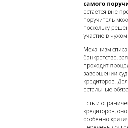
самого поруч
остаётся вне пр
поручитель може
поскольку реше
участие в чужом
Механизм списа
банкротство, за
проходит процед
завершении суд
кредиторов. Дол
остальные обяз
Есть и ограниче
кредиторов, он
особенно крити
перечень долго