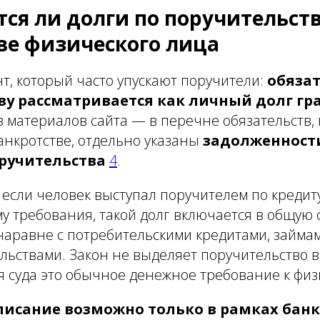
ся ли долги по поручительст
ве физического лица
, который часто упускают поручители:
обязат
ву рассматривается как личный долг г
з материалов сайта — в перечне обязательств
анкротстве, отдельно указаны
задолженност
ручительства
4
.
если человек выступал поручителем по кредиту
у требования, такой долг включается в общую 
аравне с потребительскими кредитами, займам
льствами. Закон не выделяет поручительство в
я суда это обычное денежное требование к фи
писание возможно только в рамках бан