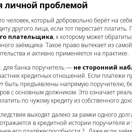
я личной проблемой
о человек, который добровольно берёт на себя
иту другого лица, если тот перестаёт платить. П
го плательщика
, к которому может обратит
ного заёмщика. Такое право вытекает из самой
тельства и активно применяется на практике.
: для банка поручитель —
не сторонний на
астник кредитных отношений. Если платежи п
ут быть предъявлены напрямую поручителю, б
ров с основным должником. Это означает реал
латить по чужому кредиту из собственного дох
едствия выходят далеко за рамки одного долг
отражается в кредитной истории поручителя и
енке его платёжеспособности
1
. Даже если заё