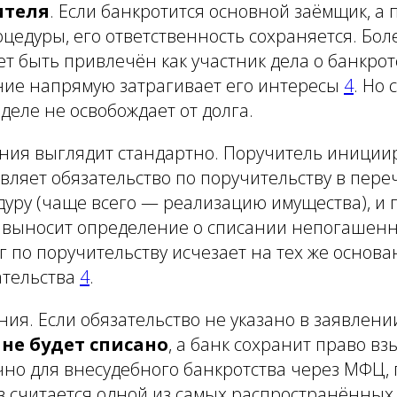
ителя
. Если банкротится основной заёмщик, а
оцедуры, его ответственность сохраняется. Боле
т быть привлечён как участник дела о банкрот
ние напрямую затрагивает его интересы
4
. Но 
 деле не освобождает от долга.
ния выглядит стандартно. Поручитель иниции
являет обязательство по поручительству в пере
уру (чаще всего — реализацию имущества), и 
 выносит определение о списании непогашен
г по поручительству исчезает на тех же основан
ательства
4
.
ния. Если обязательство не указано в заявлени
о
не будет списано
, а банк сохранит право вз
чно для внесудебного банкротства через МФЦ,
в считается одной из самых распространённых