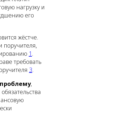
говую нагрузку и
худшению его
овится жёстче.
и поручителя,
нсированию
1
.
раве требовать
поручителя
3
.
 проблему
,
 обязательства
нансовую
чески