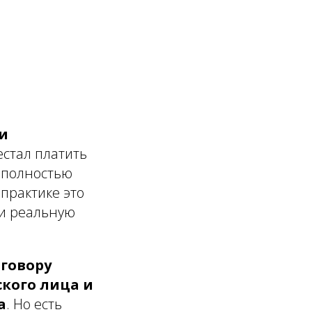
ли
стал платить
о полностью
 практике это
 и реальную
говору
кого лица и
а
. Но есть