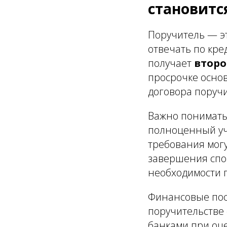
становитс
Поручитель — эт
отвечать по кред
получает
второ
просрочке основ
договора поручи
Важно понимать
полноценный уч
требования мог
завершения спо
необходимости п
Финансовые посл
поручительстве 
банками при оц