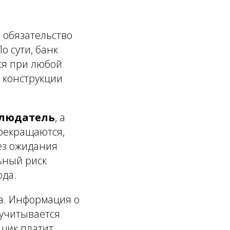
 обязательство
о сути, банк
ься при любой
 конструкции
блюдатель
, а
рекращаются,
ез ожидания
ьный риск
ода.
а. Информация о
 учитывается
мщик платит