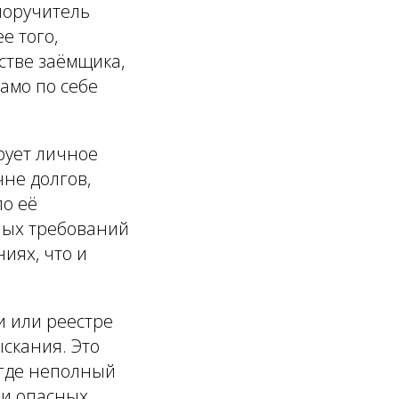
 поручитель
е того,
стве заёмщика,
само по себе
рует личное
чне долгов,
по её
ных требований
иях, что и
и или реестре
ыскания. Это
 где неполный
 и опасных