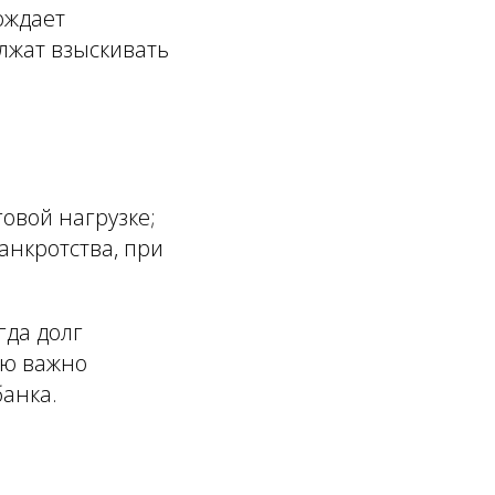
ождает
олжат взыскивать
овой нагрузке;
анкротства, при
гда долг
лю важно
банка.