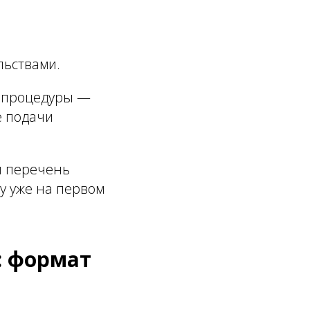
льствами.
у процедуры —
е подачи
и перечень
у уже на первом
: формат