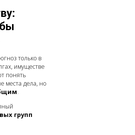
ву:
обы
з
огноз только в
лгах, имуществе
ют понять
е места дела, но
общим
.
олный
вых групп