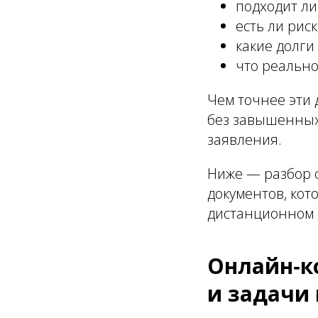
подходит ли
есть ли рис
какие долги
что реально
Чем точнее эти 
без завышенных
заявления.
Ниже — разбор 
документов, кот
дистанционном 
Онлайн‑к
и задачи