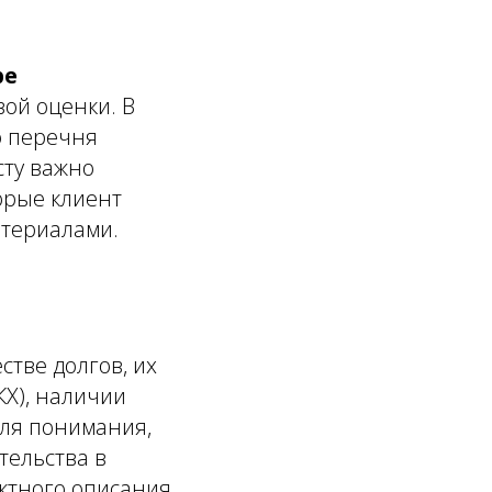
ре
вой оценки. В
о перечня
сту важно
торые клиент
атериалами.
стве долгов, их
КХ), наличии
для понимания,
тельства в
ектного описания