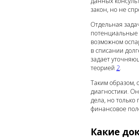
данных консуль
закон, но не сп
Отдельная зада
потенциальные р
возможном оспар
в списании долг
задает уточняющ
теорией
2
.
Таким образом,
диагностики. Он
дела, но только
финансовое пол
Какие до