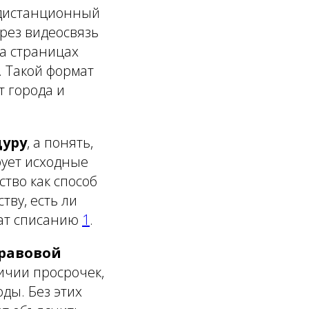
 дистанционный
ерез видеосвязь
на страницах
. Такой формат
т города и
дуру
, а понять,
рует исходные
тво как способ
ву, есть ли
жат списанию
1
.
равовой
личии просрочек,
оды. Без этих