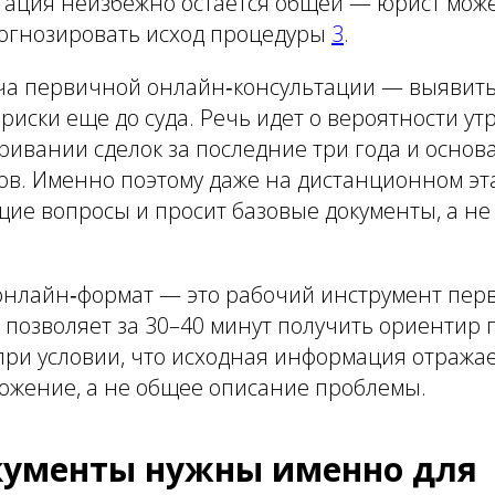
тация неизбежно остается общей — юрист мож
рогнозировать исход процедуры
3
.
ча первичной онлайн‑консультации — выявит
иски еще до суда. Речь идет о вероятности ут
ивании сделок за последние три года и основа
ов. Именно поэтому даже на дистанционном эт
ие вопросы и просит базовые документы, а не
 онлайн‑формат — это рабочий инструмент пер
 позволяет за 30–40 минут получить ориентир 
 при условии, что исходная информация отража
ожение, а не общее описание проблемы.
кументы нужны именно для