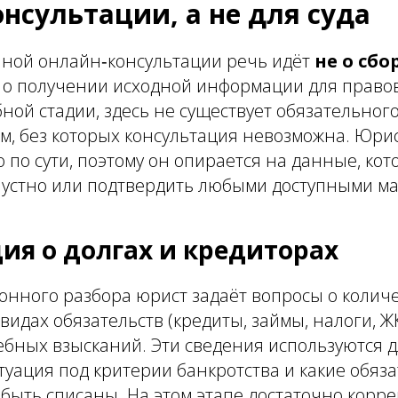
нсультации, а не для суда
чной онлайн‑консультации речь идёт
не о сбо
а о получении исходной информации для право
бной стадии, здесь не существует обязательног
м, без которых консультация невозможна. Юри
 по сути, поэтому он опирается на данные, ко
 устно или подтвердить любыми доступными м
я о долгах и кредиторах
онного разбора юрист задаёт вопросы о количе
видах обязательств (кредиты, займы, налоги, Ж
ебных взысканий. Эти сведения используются 
туация под критерии банкротства и какие обяза
быть списаны. На этом этапе достаточно корр