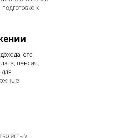
подготовке к
ожении
дохода, его
лата, пенсия,
 для
можные
во есть у