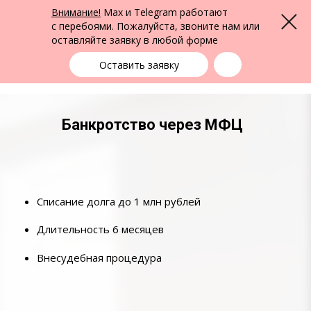
ФПК Альтернатива
Внимание!
Max и Telegram работают
Меню
Юридическая помощь по всей России
с перебоями. Пожалуйста, звоните нам или
оставляйте заявку в любой форме
Выбрать город
+7 (383) 388-72-90
единая справочная
Оставить заявку
Банкротство через МФЦ
Списание долга до 1 млн рублей
Длительность 6 месяцев
Внесудебная процедура