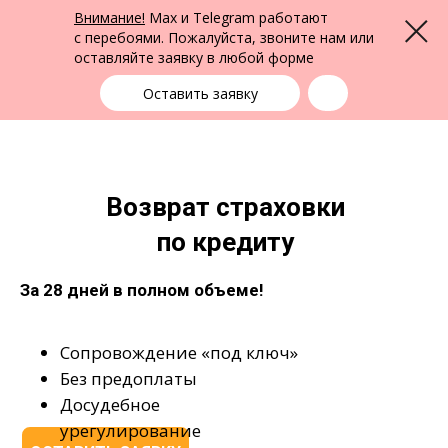
ФПК Альтернатива
Внимание!
Max и Telegram работают
Меню
Юридическая помощь по всей России
с перебоями. Пожалуйста, звоните нам или
оставляйте заявку в любой форме
Выбрать город
+7 (383) 388-72-90
единая справочная
Оставить заявку
Возврат страховки
по кредиту
За 28 дней в полном объеме!​
Сопровождение «под ключ»
Без предоплаты
Досудебное
урегулирование