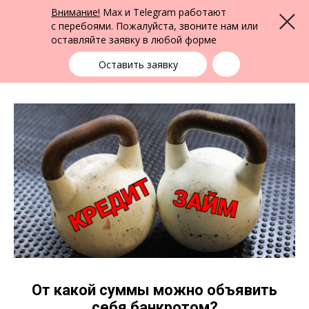
ФПК Альтернатива
Внимание!
Max и Telegram работают
Меню
Юридическая помощь по всей России
с перебоями. Пожалуйста, звоните нам или
оставляйте заявку в любой форме
Выбрать город
+7 (383) 388-72-90
единая справочная
Оставить заявку
От какой суммы можно объявить
себя банкротом?