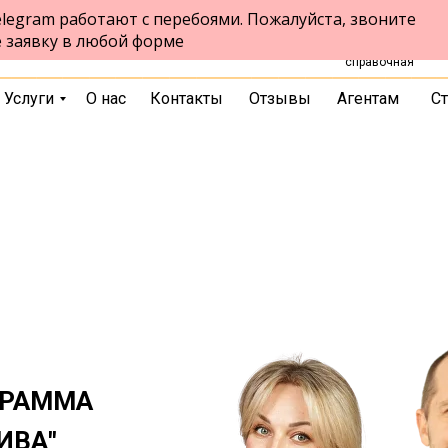
legram работают с перебоями. Пожалуйста, звоните
+7 (383) 388-7
Выбрать город
е заявку в любой форме
единая
справочная
Услуги
О нас
Контакты
Отзывы
Агентам
Ст
ГРАММА
ИВА"