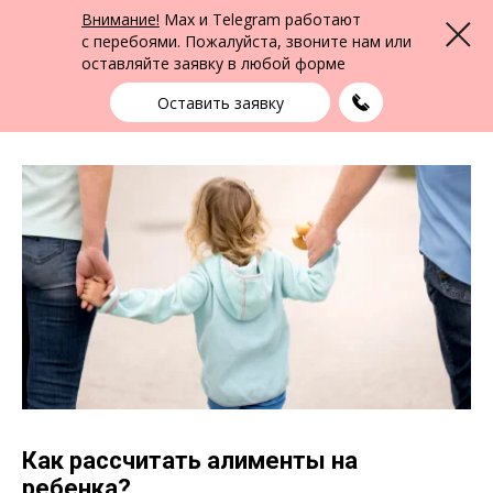
ФПК Альтернатива
Внимание!
Max и Telegram работают
Меню
Юридическая помощь по всей России
с перебоями. Пожалуйста, звоните нам или
оставляйте заявку в любой форме
Выбрать город
+7 (383) 388-72-90
единая справочная
Оставить заявку
Как рассчитать алименты на
ребенка?