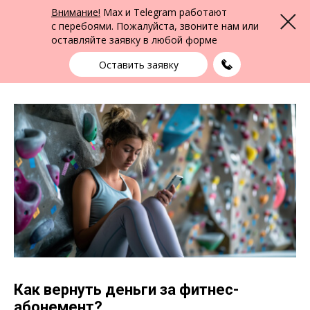
ФПК Альтернатива
Внимание!
Max и Telegram работают
Меню
Юридическая помощь по всей России
с перебоями. Пожалуйста, звоните нам или
оставляйте заявку в любой форме
Выбрать город
+7 (383) 388-72-90
единая справочная
Оставить заявку
Как вернуть деньги за фитнес-
абонемент?