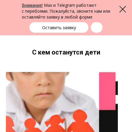
ФПК Альтернатива
Внимание!
Max и Telegram работают
Меню
Юридическая помощь по всей России
с перебоями. Пожалуйста, звоните нам или
оставляйте заявку в любой форме
Выбрать город
+7 (383) 388-72-90
единая справочная
Оставить заявку
C кем останутся дети