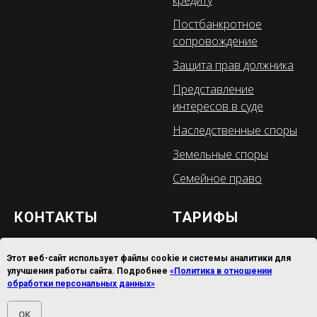
кредиту
Постбанкротное
сопровождение
Защита прав должника
Представление
интересов в суде
Наследственные споры
Земельные споры
Семейное право
КОНТАКТЫ
ТАРИФЫ
mail@fpk-alternativa.ru
Тарифы по банкротству
Этот веб-сайт использует файлы cookie и системы аналитики для
физических лиц
улучшения работы сайта. Подробнее
«Политика в отношении
Служба контроля
обработки персональных данных»
качества
Тарифы по разовым
+7 (905) 951-32-97
юридическим услугам
OK