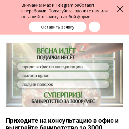
ФПК Альтернатива
Внимание!
Max и Telegram работают
Меню
Юридическая помощь по всей России
с перебоями. Пожалуйста, звоните нам или
оставляйте заявку в любой форме
Выбрать город
+7 (383) 388-72-90
единая справочная
Оставить заявку
Приходите на консультацию в офис и
выиграйте банкротство за 3000