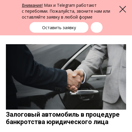
ФПК Альтернатива
Внимание!
Max и Telegram работают
Меню
Юридическая помощь по всей России
с перебоями. Пожалуйста, звоните нам или
оставляйте заявку в любой форме
Выбрать город
+7 (383) 388-72-90
единая справочная
Оставить заявку
Залоговый автомобиль в процедуре
банкротства юридического лица