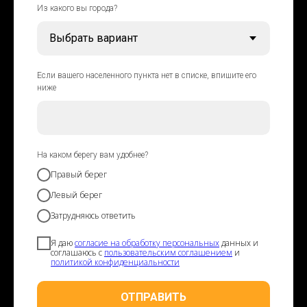
Из какого вы города?
Если вашего населенного пункта нет в списке, впишите его
ниже
На каком берегу вам удобнее?
Правый берег
Левый берег
Затрудняюсь ответить
Я даю
согласие на обработку персональных
данных и
соглашаюсь с
пользовательским соглашением
и
политикой конфиденциальности
ОТПРАВИТЬ